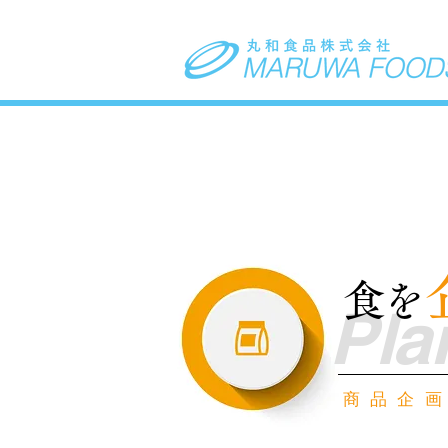
食
を
Pla
商品企