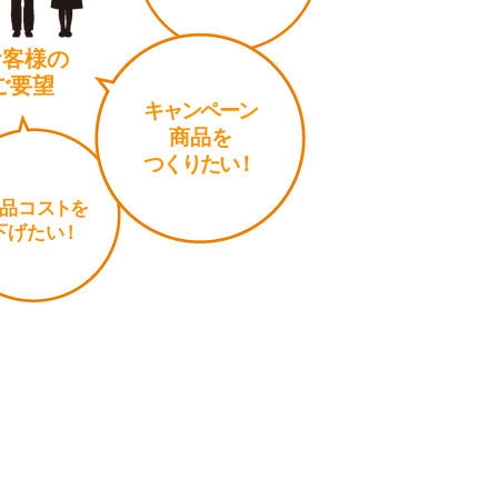
客様の
ご要望
キャンペーン
商品を
つくりた
い
！
品コ
スト
を
下げた
い
！