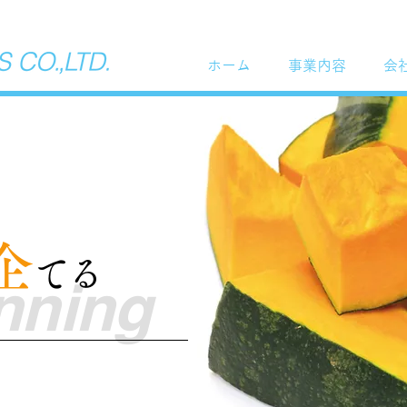
ホーム
事業内容
会
企
てる
nning
画