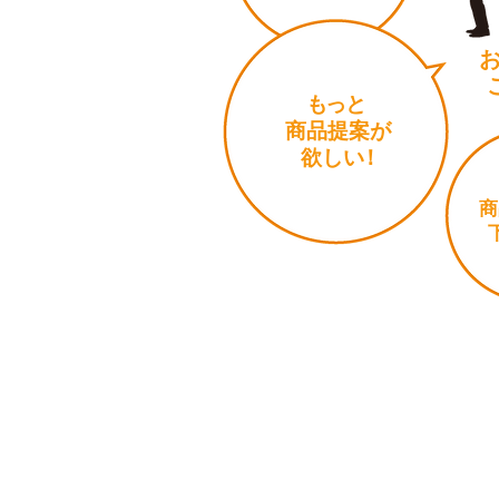
お
もっと
商品提案が
​
欲し
い
！
商