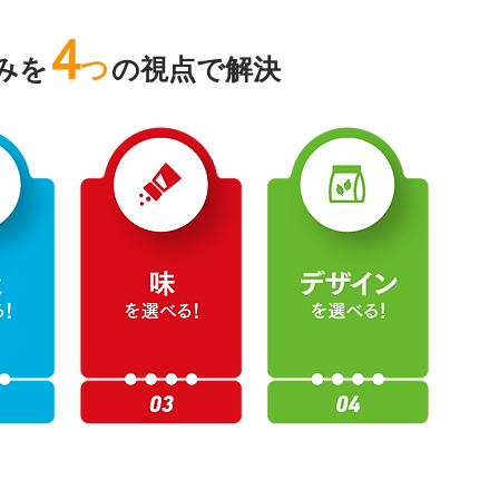
4
み
を
つ
の視点で解決