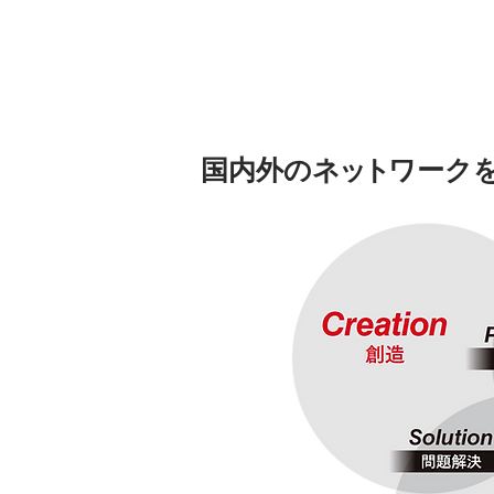
国内外の
ネ
ッ
ト
ワ
ーク