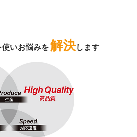
解決
を使いお悩み
を
します