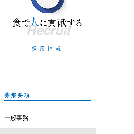
人
食
で
に
貢
献
す
る
R
ecruit
採用情報
募集要項
一般事務